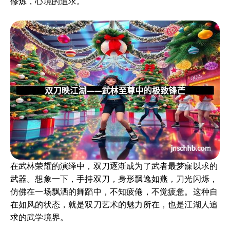
修炼，心境的追求。
在武林荣耀的演绎中，双刀逐渐成为了武者最梦寐以求的
武器。想象一下，手持双刀，身形飘逸如燕，刀光闪烁，
仿佛在一场飘洒的舞蹈中，不知疲倦，不觉疲惫。这种自
在如风的状态，就是双刀艺术的魅力所在，也是江湖人追
求的武学境界。