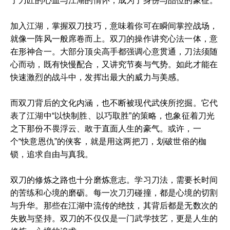
了刀匠的心血与江湖的情怀，成为了身份与品位的象征。
加入江湖，掌握双刀技巧，意味着你可在瞬间掌控战场，
就像一阵风一般席卷而上。双刀的操作讲究心法一体，意
在形神合一。大部分顶尖高手都强调心意贯通，刀法须随
心而动，既有快慢配合，又讲究节奏与气势。如此才能在
快速激烈的战斗中，发挥出最大的威力与美感。
而双刀背后的文化内涵，也不断被现代武侠所挖掘。它代
表了江湖中“以快制胜、以巧取胜”的策略，也象征着刀光
之下那份不畏浮云、敢于直面人生的豪气。或许，一
个“快意恩仇”的侠客，就是用这两把刀，划破世俗的枷
锁，追求自由与真我。
双刀的修炼之路也十分磨炼意志。学习刀法，需要长时间
的苦练和心境的磨砺。每一次刀刃碰撞，都是心境的切割
与升华。那些在江湖中流传的绝技，其背后都是无数次的
失败与坚持。双刀的不仅仅是一门武学技艺，更是人生的