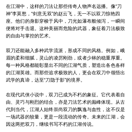
在江湖中，这样的刀法让那些传奇人物声名远播。像“刀
神”李莫愁，“剑意无双”的赵云飞，无一不以双刀惊艳四
座。他们的身影穿梭于风中，刀光如瀑布般倾泻，一瞬间
便将对手击退。这种美丽而危险的武器，象征着刀法极致
的自由与掌控的艺术。
双刀还能融入多种武学流派，形成不同的风格。例如，峨
眉的柔和细腻，灵山的凌厉刚劲，或者少林的稳重厚重。
每一种风格都能彰显出不同的江湖气质，塑造出各色各样
的江湖英雄。而那些追求极致的人，更会在双刀中领悟出
武学的真谛，达至“刀隐于影”的境界。
在现代武侠小说中，双刀已成为不朽的象征。它代表着自
由、灵巧与刚烈的结合，亦是刀法艺术的巅峰体现。从古
代到当代，江湖人始终崇尚双刀的飘逸与血性，这不仅是
一场武器的较量，更是一段流动的传奇。未来的江湖，会
因这两把双刀，继续书写不朽的江湖传说。