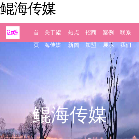
鲲海传媒
首
关于鲲
热点
招商
案例
联系
页
海传媒
新闻
加盟
展示
我们
鲲海传媒