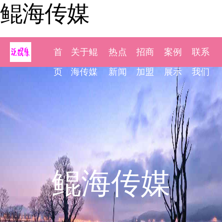
鲲海传媒
首
关于鲲
热点
招商
案例
联系
页
海传媒
新闻
加盟
展示
我们
鲲海传媒