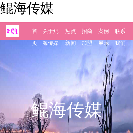
鲲海传媒
首
关于鲲
热点
招商
案例
联系
页
海传媒
新闻
加盟
展示
我们
鲲海传媒