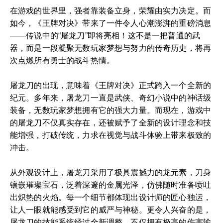
在游戏的世界里，强者靠装备立身，荣耀由实力决定。而
如今，《王牌对决》带来了一件令人心潮澎湃的重磅消息
——传说中的“屠龙刀”即将亮相！这不是一把普通的武
器，而是一段凝聚无数玩家梦想与努力的传奇历史，将再
次点燃所有勇士的战斗热情。
屠龙刀的出现，意味着《王牌对决》正式跨入一个全新的
纪元。多年来，屠龙刀一直是武侠、奇幻小说中的神话级
装备，无数玩家梦想拥有它的强大力量。而现在，游戏中
的屠龙刀不仅真实存在，还被赋予了全新的设计理念和技
能增强，打破传统，力求在视觉与战斗体验上带来极致的
冲击。
从外观设计上，屠龙刀采用了极具震撼力的龙元素，刀身
镶嵌璀璨宝石，泛着深邃的金属光泽，仿佛随时准备喷吐
出炽热的火焰。每一个细节都体现出设计师的匠心独运，
让人一眼就能感受到它的威严与神秘。更令人兴奋的是，
屠龙刀的技能系统经过全新调整，不仅拥有极高的伤害输